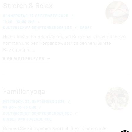
Stretch & Relax
DONNERSTAG, 17. SEPTEMBER 2026
11:00 – 12:00 UHR
KULTURSCHIFF SENFTENBERGER SEE
SPORT
Nach aktiven Stunden lädt dieser Kurs dazu ein, zur Ruhe zu
kommen und den Körper bewusst zu dehnen. Sanfte
Bewegungen …
HIER WEITERLESEN
Familienyoga
MITTWOCH, 23. SEPTEMBER 2026
09:30 – 10:00 UHR
KULTURSCHIFF SENFTENBERGER SEE
KINDER UND JUGENDLICHE
Gönnen Sie sich gemeinsam mit Ihren Kindern oder