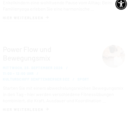
Enkelkindern eine wohltuende Pause vom Alltag: Beim
Familienyoga erleben Sie eine harmonische …
HIER WEITERLESEN
Power Flow und
Bewegungsmix
MITTWOCH, 23. SEPTEMBER 2026
11:00 – 12:00 UHR
KULTURSCHIFF SENFTENBERGER SEE
SPORT
Starten Sie mit einem abwechslungsreichen Bewegungsmix
in den Tag – hier werden verschiedene Fitnessübungen
kombiniert, die Kraft, Ausdauer und Koordination …
HIER WEITERLESEN