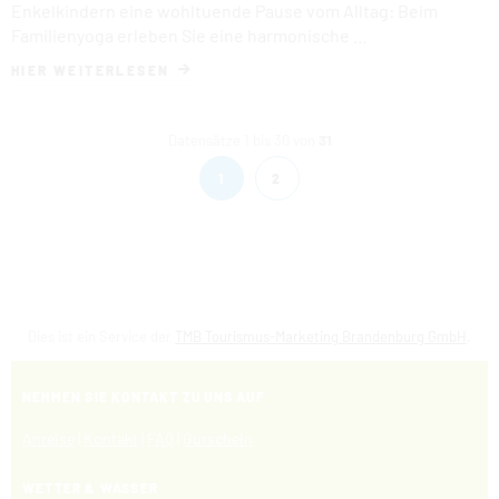
Enkelkindern eine wohltuende Pause vom Alltag: Beim
Familienyoga erleben Sie eine harmonische …
HIER WEITERLESEN
Datensätze 1 bis 30 von
31
1
2
Dies ist ein Service der
TMB Tourismus-Marketing Brandenburg GmbH
.
NEHMEN SIE KONTAKT ZU UNS AUF
Anreise
|
Kontakt
|
FAQ
|
Gutschein
WETTER & WASSER