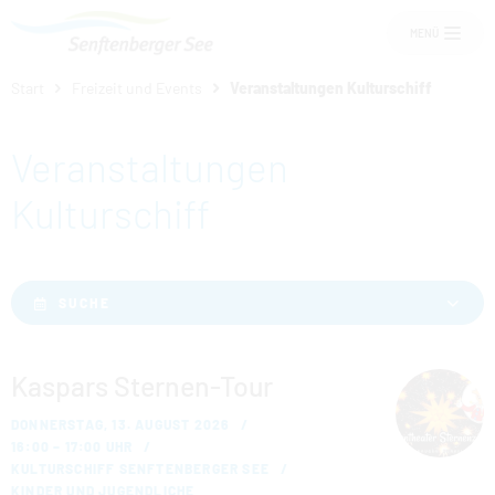
MENÜ
Start
Freizeit und Events
Veranstaltungen Kulturschiff
Um Einstellungen zur Barrierefreiheit
vornehmen zu können wird die Berechtigung
Veranstaltungen
für
funktionale Cookies
in den Cookie-
Einstellungen benötigt.
Übernachten am See
Kulturschiff
COOKIE-EINSTELLUNGEN
Senftenberger See
SUCHE
Freizeit und Events
Kaspars Sternen-Tour
Service
DONNERSTAG, 13. AUGUST 2026
16:00 – 17:00 UHR
KULTURSCHIFF SENFTENBERGER SEE
KINDER UND JUGENDLICHE