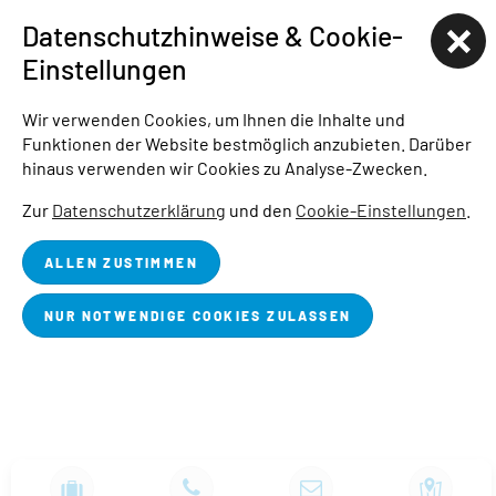
Datenschutzhinweise & Cookie-
HAFENCAMP
Einstellungen
WOHNMOBILSTELLPLATZ BUCHWALDE
Wir verwenden Cookies, um Ihnen die Inhalte und
Funktionen der Website bestmöglich anzubieten. Darüber
STADTHAFEN
hinaus verwenden wir Cookies zu Analyse-Zwecken.
STARTSEITE
ÜBER UNS
BLOG
JOBS
PRESSE
Zur
Datenschutzerklärung
und den
Cookie-Einstellungen
.
IMPRESSUM
DATENSCHUTZ
BARRIEREFREIHEITSERKLÄRUNG
ALLEN ZUSTIMMEN
COOKIE-EINSTELLUNGEN
NUR NOTWENDIGE COOKIES ZULASSEN