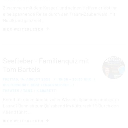
FAMILIENPARK
Zusammen mit dem Kasperl und seinen Helfern erlebt ihr
eine spannende Reise durch den Traum-Zauberwald. Mit
KULTURSCHIFF
Musik und ganz viel …
HIER WEITERLESEN
KOMFORTCAMPING
STRANDHOTEL
Seefieber - Familienquiz mit
HAFENCAMP
Tom Bartels
WOHNMOBILSTELLPLATZ BUCHWALDE
FREITAG, 14. AUGUST 2026
19:00 – 20:30 UHR
KULTURSCHIFF SENFTENBERGER SEE
STADTHAFEN
THEATER / TANZ / KABARETT
Bereit für einen Abend voller Wissen, Spannung und guter
Laune? Dann ab zum Quizabend im Kulturschiff! Durch den
Abend führt …
HIER WEITERLESEN