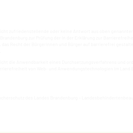
nicht zufriedenstellende oder keine Antwort aus oben genannter
es Brandenburg zur Prüfung der in der Erklärung zur Barrierefr
e, das Recht der Bürgerinnen und Bürger auf barrierefrei ges
.
 Sicht die Anwendbarkeit eines Durchsetzungsverfahrens und ord
rrierefreiheit von Web- und Anwendungstechnologien im Land B
aucherschutz des Landes Brandenburg – Landesbehindertenbeauftr