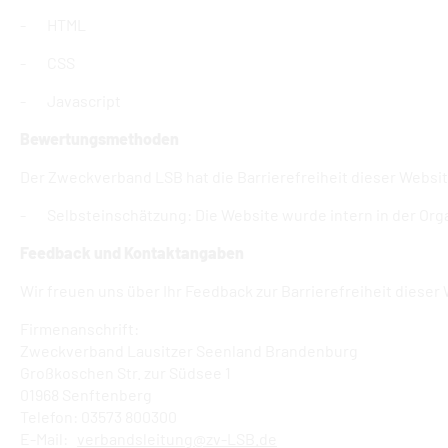
- HTML
- CSS
- Javascript
Bewertungsmethoden
Der Zweckverband LSB hat die Barrierefreiheit dieser Websit
- Selbsteinschätzung: Die Website wurde intern in der Org
Feedback und Kontaktangaben
Wir freuen uns über Ihr Feedback zur Barrierefreiheit dieser 
Firmenanschrift:
Zweckverband Lausitzer Seenland Brandenburg
Großkoschen Str. zur Südsee 1
01968 Senftenberg
Telefon: 03573 800300
E-Mail:
verbandsleitung@zv-LSB.de