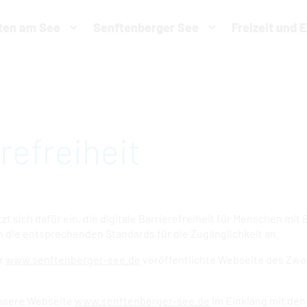
ten am See
Senftenberger See
Freizeit und 
eit vornehmen zu können wird die Berechtigung für
funktionale 
benötigt.
COOKIE-EINSTELLUNGEN
refreiheit
 sich dafür ein, die digitale Barrierefreiheit für Menschen mi
en die entsprechenden Standards für die Zugänglichkeit an.
er
www.senftenberger-see.de
veröffentlichte Webseite des Zwe
unsere Webseite
www.senftenberger-see.de
im Einklang mit de