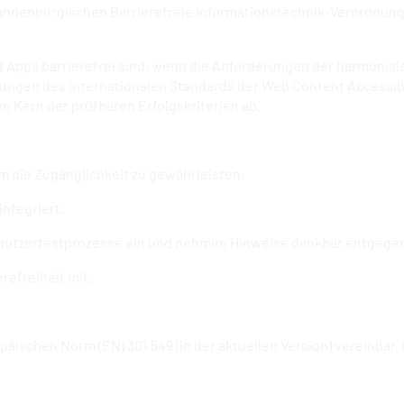
ndenburgischen Barrierefreie Informationstechnik-Verordnung (
pps barrierefrei sind, wenn die Anforderungen der harmonisier
erungen des internationalen Standards der Web Content Accessibil
 Kern der prüfbaren Erfolgskriterien ab.
 die Zugänglichkeit zu gewährleisten:
ntegriert.
utzertestprozesse ein und nehmen Hinweise dankbar entgege
refreiheit mit.
opäischen Norm (EN) 301 549 (in der aktuellen Version) vereinb