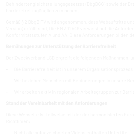
Behindertengleichstellungsgesetzes (BbgBGG) sowie der Bra
barrierefrei zugänglich zu machen.
Gemäß § 2 BbgBITV wird angenommen, dass Webauftritte und A
Version) erfüllt sind. Die EN 301 549 verweist auf die Anford
Konformitätsstufen A und AA. Diese Anforderungen bilden den
Bemühungen zur Unterstützung der Barrierefreiheit
Der Zweckverband LSB ergreift die folgenden Maßnahmen, um
- Die Barrierefreiheit ist in unserem Organisationsprozess i
- Wir beziehen Menschen mit Behinderungen in unsere Ben
- Wir arbeiten aktiv in regionalen Arbeitsgruppen zur Barrie
Stand der Vereinbarkeit mit den Anforderungen
Diese Webseite ist teilweise mit der der harmonisierten Eur
Richtlinien:
- Nicht alle aufgezeichneten Videos enthalten Untertitel.