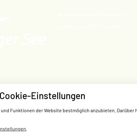
NEHMEN SIE KONTAKT ZU UNS AUF
Anreise
|
Kontakt
|
FAQ
|
Gutschein
Cookie-Einstellungen
KOMFORTCAMPING
STRANDHOTEL
HA
e und Funktionen der Website bestmöglich anzubieten. Darüber 
STADTHAFEN
instellungen
.