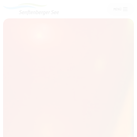
MENÜ
Um Einstellungen zur Barrierefreiheit
vornehmen zu können wird die
Berechtigung für
funktionale Cookies
in den
Cookie-Einstellungen benötigt.
Übernachten am See
COOKIE-EINSTELLUNGEN
Senftenberger See
Freizeit und Events
Service