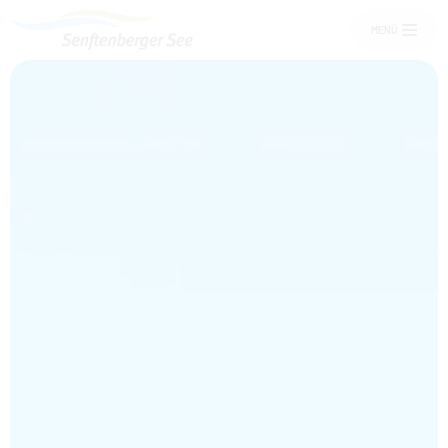
MENÜ
Um Einstellungen zur Barrierefreiheit
vornehmen zu können wird die
Berechtigung für
funktionale Cookies
in den
Cookie-Einstellungen benötigt.
Übernachten am See
COOKIE-EINSTELLUNGEN
Senftenberger See
Freizeit und Events
Service