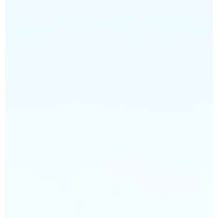
FAMILIENPARK
KULTURSCHIFF
KOMFORTCAMPING
STRANDHOTEL
HAFENCAMP
WOHNMOBILSTELLPLATZ BUCHWALDE
STADTHAFEN