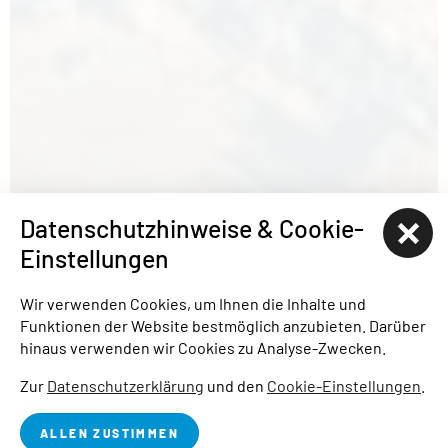
Datenschutzhinweise & Cookie-
Kontakt Senftenberger See
Einstellungen
Wir verwenden Cookies, um Ihnen die Inhalte und
Funktionen der Website bestmöglich anzubieten. Darüber
hinaus verwenden wir Cookies zu Analyse-Zwecken.
JETZT ONLINE BUCHEN
Zur
Datenschutzerklärung
und den
Cookie-Einstellungen
.
Buchung
03573 800-100
oder
urlaub@senftenberger-see.de
ALLEN ZUSTIMMEN