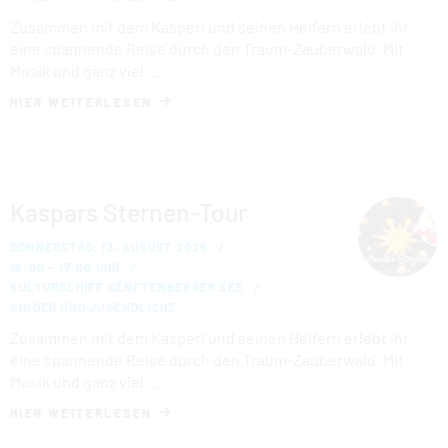
FAMILIENPARK
Zusammen mit dem Kasperl und seinen Helfern erlebt ihr
eine spannende Reise durch den Traum-Zauberwald. Mit
KULTURSCHIFF
Musik und ganz viel …
HIER WEITERLESEN
KOMFORTCAMPING
STRANDHOTEL
Kaspars Sternen-Tour
HAFENCAMP
DONNERSTAG, 13. AUGUST 2026
WOHNMOBILSTELLPLATZ BUCHWALDE
16:00 – 17:00 UHR
KULTURSCHIFF SENFTENBERGER SEE
KINDER UND JUGENDLICHE
STADTHAFEN
Zusammen mit dem Kasperl und seinen Helfern erlebt ihr
eine spannende Reise durch den Traum-Zauberwald. Mit
Musik und ganz viel …
HIER WEITERLESEN