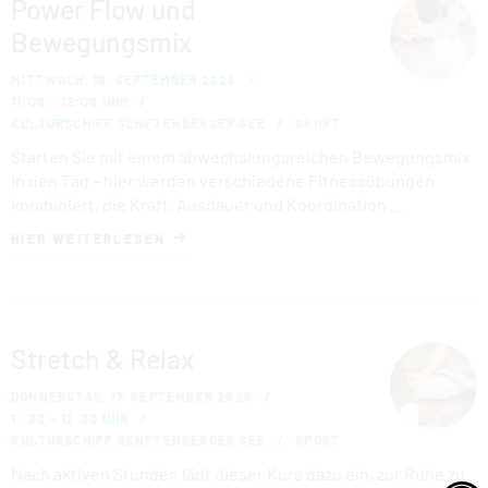
Power Flow und
Bewegungsmix
MITTWOCH, 16. SEPTEMBER 2026
11:00 – 12:00 UHR
KULTURSCHIFF SENFTENBERGER SEE
SPORT
Starten Sie mit einem abwechslungsreichen Bewegungsmix
in den Tag – hier werden verschiedene Fitnessübungen
kombiniert, die Kraft, Ausdauer und Koordination …
HIER WEITERLESEN
Stretch & Relax
DONNERSTAG, 17. SEPTEMBER 2026
11:00 – 12:00 UHR
KULTURSCHIFF SENFTENBERGER SEE
SPORT
Nach aktiven Stunden lädt dieser Kurs dazu ein, zur Ruhe zu