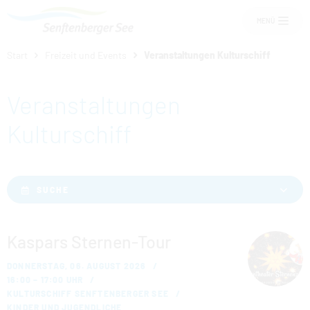
MENÜ
Start
Freizeit und Events
Veranstaltungen Kulturschiff
Um Einstellungen zur Barrierefreiheit
vornehmen zu können wird die Berechtigung
Veranstaltungen
für
funktionale Cookies
in den Cookie-
Einstellungen benötigt.
Übernachten am See
Kulturschiff
COOKIE-EINSTELLUNGEN
Senftenberger See
SUCHE
Freizeit und Events
Kaspars Sternen-Tour
Service
DONNERSTAG, 06. AUGUST 2026
16:00 – 17:00 UHR
KULTURSCHIFF SENFTENBERGER SEE
KINDER UND JUGENDLICHE