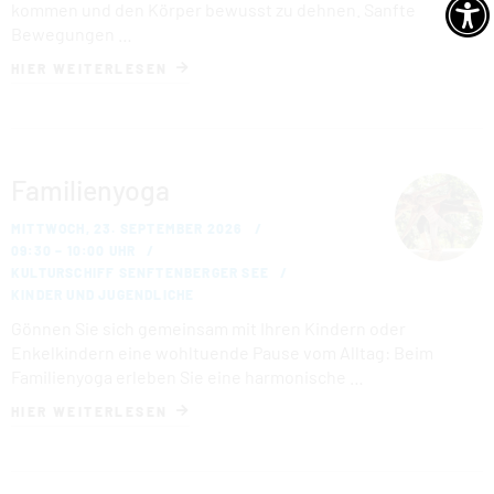
kommen und den Körper bewusst zu dehnen. Sanfte
Bewegungen …
HIER WEITERLESEN
Familienyoga
MITTWOCH, 23. SEPTEMBER 2026
09:30 – 10:00 UHR
KULTURSCHIFF SENFTENBERGER SEE
KINDER UND JUGENDLICHE
Gönnen Sie sich gemeinsam mit Ihren Kindern oder
Enkelkindern eine wohltuende Pause vom Alltag: Beim
Familienyoga erleben Sie eine harmonische …
HIER WEITERLESEN