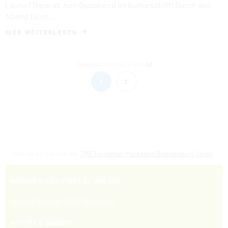
Laune? Dann ab zum Quizabend im Kulturschiff! Durch den
Abend führt …
HIER WEITERLESEN
Datensätze 1 bis 30 von
32
1
2
Dies ist ein Service der
TMB Tourismus-Marketing Brandenburg GmbH
.
NEHMEN SIE KONTAKT ZU UNS AUF
Anreise
|
Kontakt
|
FAQ
|
Gutschein
WETTER & WASSER