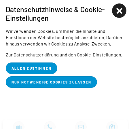
Datenschutzhinweise & Cookie-
HAFENCAMP
Einstellungen
WOHNMOBILSTELLPLATZ BUCHWALDE
Wir verwenden Cookies, um Ihnen die Inhalte und
Funktionen der Website bestmöglich anzubieten. Darüber
STADTHAFEN
hinaus verwenden wir Cookies zu Analyse-Zwecken.
STARTSEITE
ÜBER UNS
BLOG
JOBS
PRESSE
Zur
Datenschutzerklärung
und den
Cookie-Einstellungen
.
IMPRESSUM
DATENSCHUTZ
BARRIEREFREIHEITSERKLÄRUNG
ALLEN ZUSTIMMEN
COOKIE-EINSTELLUNGEN
NUR NOTWENDIGE COOKIES ZULASSEN