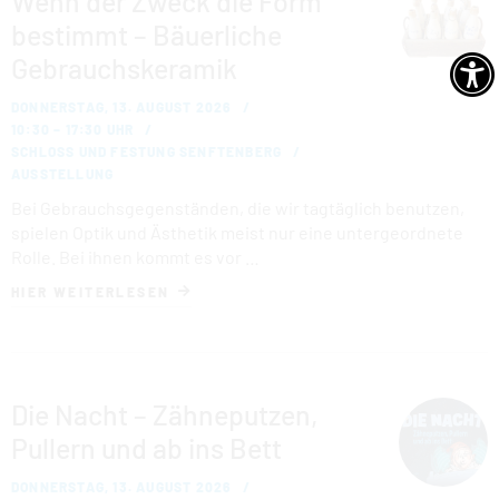
Wenn der Zweck die Form
bestimmt – Bäuerliche
Gebrauchskeramik
DONNERSTAG, 13. AUGUST 2026
10:30 – 17:30 UHR
SCHLOSS UND FESTUNG SENFTENBERG
AUSSTELLUNG
Bei Gebrauchsgegenständen, die wir tagtäglich benutzen,
spielen Optik und Ästhetik meist nur eine untergeordnete
Rolle. Bei ihnen kommt es vor …
HIER WEITERLESEN
Die Nacht – Zähneputzen,
Pullern und ab ins Bett
DONNERSTAG, 13. AUGUST 2026