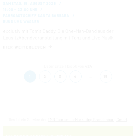
SAMSTAG, 15. AUGUST 2026
19:00 – 23:00 UHR
FAHRGASTSCHIFF SANTA BARBARA
RUND UMS WASSER
exclusiv mit Tom's Daddy, Die One-Man-Band aus der
LausitzAbendveranstaltung mit Tanz und Live Musik
HIER WEITERLESEN
Datensätze 1 bis 30 von
424
…
1
2
3
4
15
Dies ist ein Service der
TMB Tourismus-Marketing Brandenburg GmbH
.
NEHMEN SIE KONTAKT ZU UNS AUF