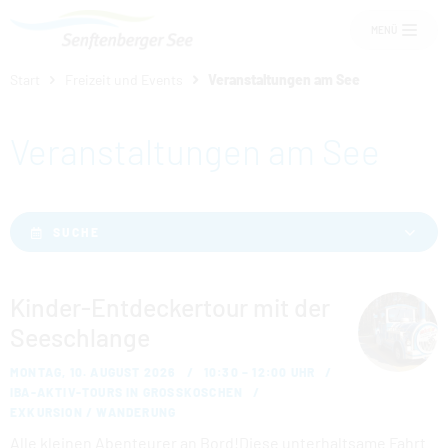
MENÜ
Start
Freizeit und Events
Veranstaltungen am See
Um Einstellungen zur Barrierefreiheit
vornehmen zu können wird die Berechtigung
Veranstaltungen am See
für
funktionale Cookies
in den Cookie-
Einstellungen benötigt.
Übernachten am See
COOKIE-EINSTELLUNGEN
SUCHE
Senftenberger See
Kinder-Entdeckertour mit der
Freizeit und Events
Seeschlange
Service
MONTAG, 10. AUGUST 2026
10:30 – 12:00 UHR
IBA-AKTIV-TOURS IN GROSSKOSCHEN
EXKURSION / WANDERUNG
Alle kleinen Abenteurer an Bord!Diese unterhaltsame Fahrt