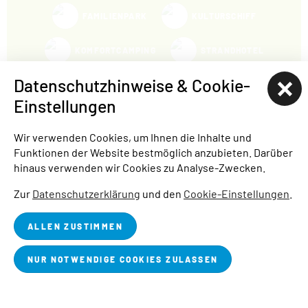
FAMILIENPARK
KULTURSCHIFF
KOMFORTCAMPING
STRANDHOTEL
Datenschutzhinweise & Cookie-
HAFENCAMP
Einstellungen
WOHNMOBILSTELLPLATZ BUCHWALDE
Wir verwenden Cookies, um Ihnen die Inhalte und
Funktionen der Website bestmöglich anzubieten. Darüber
STADTHAFEN
hinaus verwenden wir Cookies zu Analyse-Zwecken.
STARTSEITE
ÜBER UNS
BLOG
JOBS
PRESSE
Zur
Datenschutzerklärung
und den
Cookie-Einstellungen
.
IMPRESSUM
DATENSCHUTZ
BARRIEREFREIHEITSERKLÄRUNG
ALLEN ZUSTIMMEN
COOKIE-EINSTELLUNGEN
NUR NOTWENDIGE COOKIES ZULASSEN