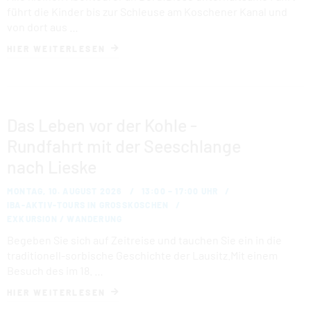
FAMILIENPARK
führt die Kinder bis zur Schleuse am Koschener Kanal und
von dort aus …
KULTURSCHIFF
HIER WEITERLESEN
KOMFORTCAMPING
STRANDHOTEL
Das Leben vor der Kohle -
Rundfahrt mit der Seeschlange
HAFENCAMP
nach Lieske
WOHNMOBILSTELLPLATZ BUCHWALDE
MONTAG, 10. AUGUST 2026
13:00 – 17:00 UHR
IBA-AKTIV-TOURS IN GROSSKOSCHEN
STADTHAFEN
EXKURSION / WANDERUNG
Begeben Sie sich auf Zeitreise und tauchen Sie ein in die
traditionell-sorbische Geschichte der Lausitz.Mit einem
Besuch des im 18. …
HIER WEITERLESEN