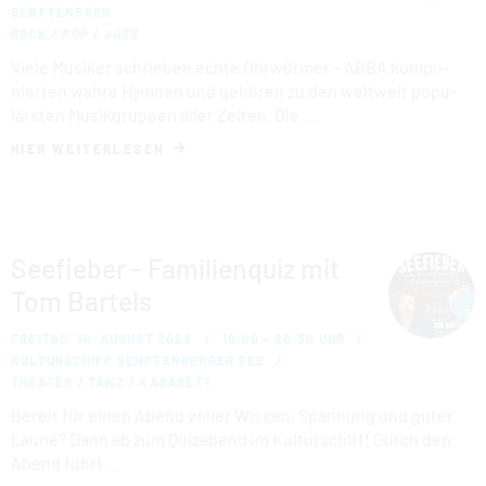
SENFTENBERG
ROCK / POP / JAZZ
Viele Musiker schrieben echte Ohrwürmer – ABBA kom­po­
nier­ten wahre Hymnen und gehören zu den weltweit po­pu­
lärs­ten Mu­sik­grup­pen aller Zeiten. Die …
HIER WEITERLESEN
Seefieber - Familienquiz mit
Tom Bartels
FREITAG, 14. AUGUST 2026
19:00 – 20:30 UHR
KULTURSCHIFF SENFTENBERGER SEE
THEATER / TANZ / KABARETT
Bereit für einen Abend voller Wissen, Spannung und guter
Laune? Dann ab zum Quizabend im Kulturschiff! Durch den
Abend führt …