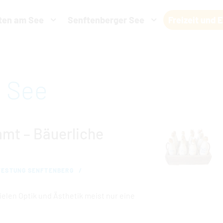
ten am See
Senftenberger See
Freizeit und 
eit vornehmen zu können wird die Berechtigung für
funktionale 
benötigt.
m See
COOKIE-EINSTELLUNGEN
mt – Bäuerliche
FESTUNG SENFTENBERG
elen Optik und Ästhetik meist nur eine