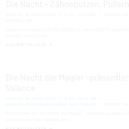
Die Nacht – Zähneputzen, Pullern
SAMSTAG, 15. AUGUST 2026
10:30 – 17:30 UHR
SCHLOSS UND
AUSSTELLUNG
Sonderausstellung 23. Mai 2026 bis 3. Januar 2027Dunkelheit
im Kopf, wenn Sie an …
HIER WEITERLESEN
Die Nacht der Magier -präsentier
Valance
SAMSTAG, 15. AUGUST 2026
19:00 – 20:30 UHR
AMPHITHEATER DER NEUEN BÜHNE SENFTENBERG
THEATER / T
Will­kom­men bei "Die Nacht der Magier" – einer neuen fes­seln­
sen­tiert von Peter Valance, der …
HIER WEITERLESEN