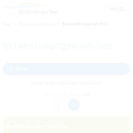
MENÜ
Start
Freizeit und Events
Veranstaltungen am See
Um Einstellungen zur Barrierefreiheit
vornehmen zu können wird die
Veranstaltungen am See
Berechtigung für
funktionale Cookies
in den
Cookie-Einstellungen benötigt.
Übernachten am See
COOKIE-EINSTELLUNGEN
SUCHE
Senftenberger See
Keine Veranstaltungen gefunden!
Freizeit und Events
Datensätze 31 bis 50 von
50
1
2
Service
NEHMEN SIE KONTAKT ZU UNS AUF