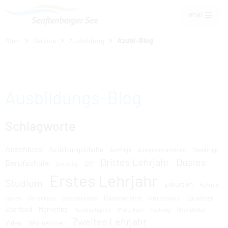
MENÜ
Start
Service
Ausbildung
Azubi-Blog
Um Einstellungen zur Barrierefreiheit
vornehmen zu können wird die Berechtigung
für
funktionale Cookies
in den Cookie-
Einstellungen benötigt.
Übernachten am See
Ausbildungs-Blog
COOKIE-EINSTELLUNGEN
Senftenberger See
Schlagworte
Abschluss
Ausbildungsinhalte
Ausflüge
Auslandspraktikum
Basteltipp
Freizeit und Events
Drittes Lehrjahr
Duales
Berufschule
DIY
Camping
Erstes Lehrjahr
Studium
Exkursion
Fahrrad
Service
Gästeservice
Lausitzer
fahren
Ferienhaus
Geschenkidee
Infrastruktur
Seenland
Marketing
Nachhaltigkeit
Praktikum
Prüfung
Strandhotel
Zweites Lehrjahr
Video
Weihnachten