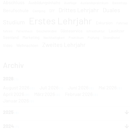
Abschluss
Ausbildungsinhalte
Ausflüge
Auslandspraktikum
Basteltipp
Drittes Lehrjahr
Duales
Berufschule
DIY
Camping
Erstes Lehrjahr
Studium
Exkursion
Fahrrad
Gästeservice
Lausitzer
fahren
Ferienhaus
Geschenkidee
Infrastruktur
Seenland
Marketing
Nachhaltigkeit
Praktikum
Prüfung
Strandhotel
Zweites Lehrjahr
Video
Weihnachten
Archiv
2026
(1)
August 2026
Juli 2026
Juni 2026
Mai 2026
(0)
(1)
(0)
(0)
April 2026
März 2026
Februar 2026
(0)
(0)
(0)
Januar 2026
(0)
2025
(6)
2024
(7)