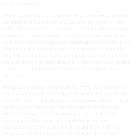
entgehen lassen.
Weiter ging es Richtung Senftenberg. Unterwegs passierten
wir zahlreiche Spielplätze und Badestellen, bevor wir das
Grüne Klassenzimmer erreichten. Besonders Naturfreunde
sollten hier einen kurzen Halt einlegen. Von dort ist es nur
noch ein Katzensprung bis zum Stadthafen Senftenberg. Am
Stadthafen gibt es einiges zu entdecken: ein Restaurant,
einen Spielplatz, den nah gelegenen Tierpark und natürlich
die wunderschöne Seebrücke mit ihrem tollen Ausblick über
den See. Hier legten wir eine Pause ein und gönnten uns ein
leckeres Eis.
Gut gestärkt setzten wir unsere Tour fort. So erreichten wir
das Strandhotel mit seiner blauen Fassade und kurz darauf
auch den Wohnmobilstellplatz in Buchwalde. Danach folgte
ein längerer, entspannter Streckenabschnitt direkt am
Wasser entlang. Gerade an sonnigen Tagen solltet ihr
unbedingt an Sonnencreme, Kopfbedeckung und
ausreichend Getränke denken, da es auf diesem Teil der
Strecke wenig Schatten gibt. Der nächste überdachte