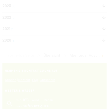
2023
(3)
2022
(8)
2021
(7)
2020
(5)
vorherige Seite
//
Übersicht
//
Abenteuer Ausbildung
NEHMEN SIE KONTAKT ZU UNS AUF
Anreise
|
Kontakt
|
FAQ
|
Gutschein
WETTER & WASSER
min
9 °C
Wind
Regen
max
26 °C
2 Bft
0 %