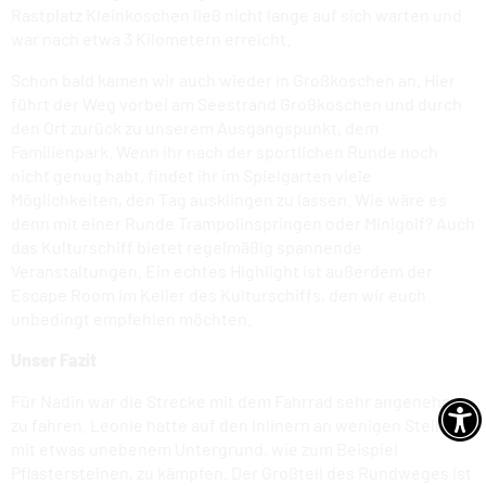
Rastplatz Kleinkoschen ließ nicht lange auf sich warten und
war nach etwa 3 Kilometern erreicht.
Schon bald kamen wir auch wieder in Großkoschen an. Hier
führt der Weg vorbei am Seestrand Großkoschen und durch
den Ort zurück zu unserem Ausgangspunkt, dem
Familienpark. Wenn ihr nach der sportlichen Runde noch
nicht genug habt, findet ihr im Spielgarten viele
Möglichkeiten, den Tag ausklingen zu lassen. Wie wäre es
denn mit einer Runde Trampolinspringen oder Minigolf? Auch
das Kulturschiff bietet regelmäßig spannende
Veranstaltungen. Ein echtes Highlight ist außerdem der
Escape Room im Keller des Kulturschiffs, den wir euch
unbedingt empfehlen möchten.
Unser Fazit
Für Nadin war die Strecke mit dem Fahrrad sehr angenehm
zu fahren. Leonie hatte auf den Inlinern an wenigen Stellen
mit etwas unebenem Untergrund, wie zum Beispiel
Pflastersteinen, zu kämpfen. Der Großteil des Rundweges ist