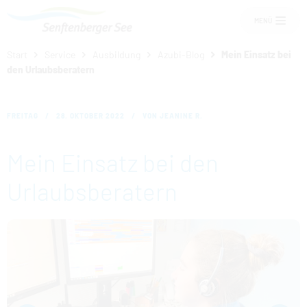
MENÜ
Start
Service
Ausbildung
Azubi-Blog
Mein Einsatz bei
Um Einstellungen zur Barrierefreiheit
den Urlaubsberatern
vornehmen zu können wird die Berechtigung
für
funktionale Cookies
in den Cookie-
Einstellungen benötigt.
FREITAG
Übernachten am See
28. OKTOBER 2022
VON JEANINE R.
COOKIE-EINSTELLUNGEN
Mein Einsatz bei den
Senftenberger See
Urlaubsberatern
Freizeit und Events
Service