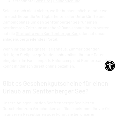
Strandhotel
Website
|
Onlinebuchung
Seid ihr noch nicht sicher, wo ihr buchen möchtet oder wollt
ihr euch lieber die Verfügbarkeiten aller Unterkünfte und
Campingplätze um den Senftenberger See für einen
bestimmten Zeitraum ansehen? Dann schaut ihr am besten
auf die
Startseite vom Senftenberger See
oder auf unser
anlagenübergreifendes Portal
.
Wenn ihr das geeignete Ferienhaus, Zimmer oder den
richtigen Stellplatz gefunden habt, müsst ihr eure Daten
eingeben. Im Familienpark, Hafencamp und Komfortcamping
könnt ihr danach direkt online bezahlen.
Gibt es Geschenkgutscheine für einen
Urlaub am Senftenberger See?
Unsere Anlagen um den Senftenberger See bieten
Gutscheine zum Verschenken an. Diese bekommt ihr vor Ort
in unseren Rezeptionen oder könnt sie bei unserer