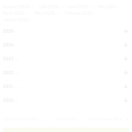
August 2026
Juli 2026
Juni 2026
Mai 2026
(0)
(1)
(0)
(0)
April 2026
März 2026
Februar 2026
(0)
(0)
(0)
Januar 2026
(0)
2025
(6)
2024
(7)
2023
(3)
2022
(8)
2021
(7)
2020
(5)
Urlaub mit Fahrrad im Strandhotel
//
Übersicht
//
Reihenhaus barrierefrei