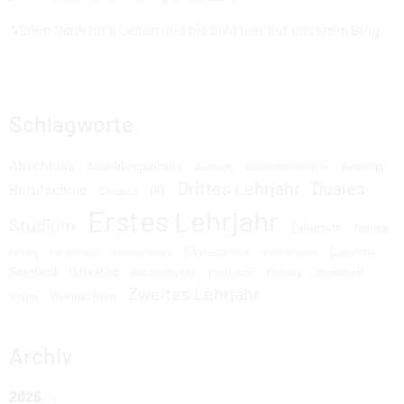
Vielen Dank für's Lesen und bis bald hier auf unserem Blog.
Schlagworte
Abschluss
Ausbildungsinhalte
Ausflüge
Auslandspraktikum
Basteltipp
Drittes Lehrjahr
Duales
Berufschule
DIY
Camping
Erstes Lehrjahr
Studium
Exkursion
Fahrrad
Gästeservice
Lausitzer
fahren
Ferienhaus
Geschenkidee
Infrastruktur
Seenland
Marketing
Nachhaltigkeit
Praktikum
Prüfung
Strandhotel
Zweites Lehrjahr
Video
Weihnachten
Archiv
2026
(1)