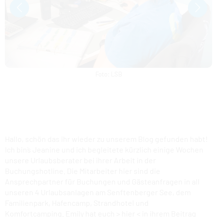
FAMILIENPARK
KULTURSCHIFF
KOMFORTCAMPING
Foto: LSB
STRANDHOTEL
HAFENCAMP
WOHNMOBILSTELLPLATZ BUCHWALDE
Hallo, schön das ihr wieder zu unserem Blog gefunden habt!
Ich bin´s Jeanine und ich begleitete kürzlich einige Wochen
STADTHAFEN
unsere Urlaubsberater bei ihrer Arbeit in der
Buchungshotline. Die Mitarbeiter hier sind die
Ansprechpartner für Buchungen und Gästeanfragen in all
unseren 4 Urlaubsanlagen am Senftenberger See, dem
Familienpark, Hafencamp, Strandhotel und
Komfortcamping. Emily hat euch >
hier
< in ihrem Beitrag