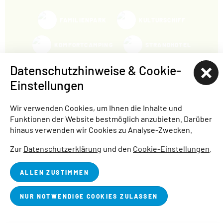
FAMILIENPARK
KULTURSCHIFF
KOMFORTCAMPING
STRANDHOTEL
Datenschutzhinweise & Cookie-
HAFENCAMP
Einstellungen
WOHNMOBILSTELLPLATZ BUCHWALDE
Wir verwenden Cookies, um Ihnen die Inhalte und
Funktionen der Website bestmöglich anzubieten. Darüber
STADTHAFEN
hinaus verwenden wir Cookies zu Analyse-Zwecken.
STARTSEITE
ÜBER UNS
BLOG
JOBS
PRESSE
Zur
Datenschutzerklärung
und den
Cookie-Einstellungen
.
IMPRESSUM
DATENSCHUTZ
BARRIEREFREIHEITSERKLÄRUNG
ALLEN ZUSTIMMEN
COOKIE-EINSTELLUNGEN
NUR NOTWENDIGE COOKIES ZULASSEN