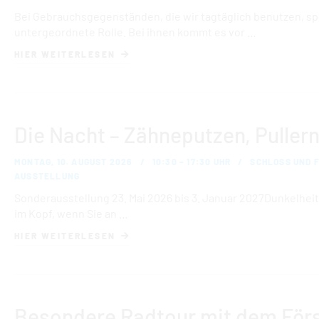
Bei Gebrauchsgegenständen, die wir tagtäglich benutzen, spi
untergeordnete Rolle. Bei ihnen kommt es vor …
HIER WEITERLESEN
Die Nacht – Zähneputzen, Pullern
MONTAG, 10. AUGUST 2026
10:30 – 17:30 UHR
SCHLOSS UND 
AUSSTELLUNG
Sonderausstellung 23. Mai 2026 bis 3. Januar 2027Dunkelheit
im Kopf, wenn Sie an …
HIER WEITERLESEN
Besondere Radtour mit dem Förs