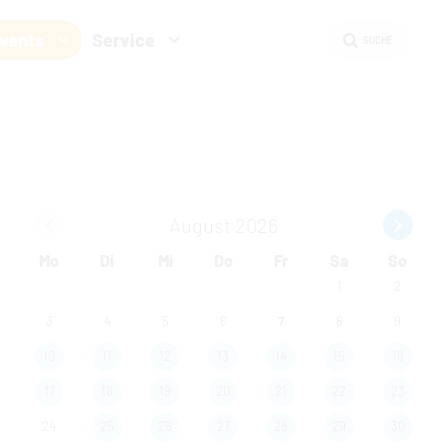
Events
Service
SUCHE
Cookies
in den Cookie-Einstellungen
August 2026
Mo
Di
Mi
Do
Fr
Sa
So
1
2
3
4
5
6
7
8
9
10
11
12
13
14
15
16
17
18
19
20
21
22
23
24
25
26
27
28
29
30