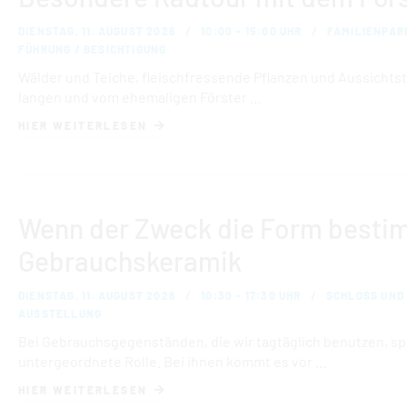
DIENSTAG, 11. AUGUST 2026
10:00 – 15:00 UHR
FAMILIENPAR
FÜHRUNG / BESICHTIGUNG
Wälder und Teiche, fleischfressende Pflanzen und Aussichtst
langen und vom ehemaligen Förster …
HIER WEITERLESEN
Wenn der Zweck die Form bestim
Gebrauchskeramik
DIENSTAG, 11. AUGUST 2026
10:30 – 17:30 UHR
SCHLOSS UND
AUSSTELLUNG
Bei Gebrauchsgegenständen, die wir tagtäglich benutzen, spi
untergeordnete Rolle. Bei ihnen kommt es vor …
HIER WEITERLESEN