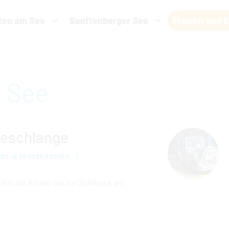
ten am See
Senftenberger See
Freizeit und 
eit vornehmen zu können wird die Berechtigung für
funktionale 
benötigt.
m See
COOKIE-EINSTELLUNGEN
eeschlange
RS IN GROSSKOSCHEN
ührt die Kinder bis zur Schleuse am