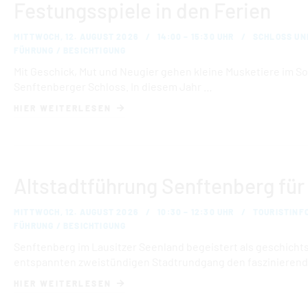
Festungsspiele in den Ferien
MITTWOCH, 12. AUGUST 2026
14:00 – 15:30 UHR
SCHLOSS UN
FÜHRUNG / BESICHTIGUNG
Mit Geschick, Mut und Neugier gehen kleine Musketiere im 
Senftenberger Schloss. In diesem Jahr …
HIER WEITERLESEN
Altstadtführung Senftenberg für
MITTWOCH, 12. AUGUST 2026
10:30 – 12:30 UHR
TOURISTINF
FÜHRUNG / BESICHTIGUNG
Senftenberg im Lausitzer Seenland begeistert als geschichts
entspannten zweistündigen Stadtrundgang den faszinieren
HIER WEITERLESEN