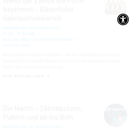
Wenn der Zweck die Form
bestimmt – Bäuerliche
Gebrauchskeramik
DONNERSTAG, 13. AUGUST 2026
10:30 – 17:30 UHR
SCHLOSS UND FESTUNG SENFTENBERG
AUSSTELLUNG
Bei Gebrauchsgegenständen, die wir tagtäglich benutzen,
spielen Optik und Ästhetik meist nur eine untergeordnete
Rolle. Bei ihnen kommt es vor …
HIER WEITERLESEN
Die Nacht – Zähneputzen,
Pullern und ab ins Bett
DONNERSTAG, 13. AUGUST 2026