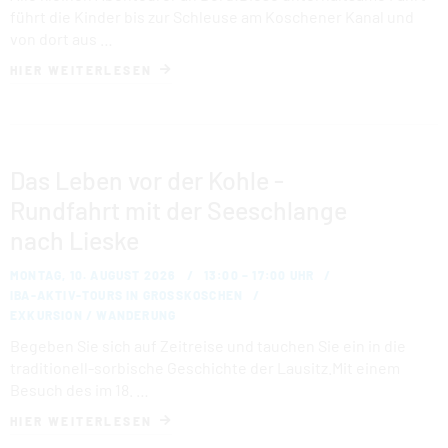
FAMILIENPARK
führt die Kinder bis zur Schleuse am Koschener Kanal und
von dort aus …
KULTURSCHIFF
HIER WEITERLESEN
KOMFORTCAMPING
STRANDHOTEL
Das Leben vor der Kohle -
Rundfahrt mit der Seeschlange
HAFENCAMP
nach Lieske
WOHNMOBILSTELLPLATZ BUCHWALDE
MONTAG, 10. AUGUST 2026
13:00 – 17:00 UHR
IBA-AKTIV-TOURS IN GROSSKOSCHEN
STADTHAFEN
EXKURSION / WANDERUNG
Begeben Sie sich auf Zeitreise und tauchen Sie ein in die
traditionell-sorbische Geschichte der Lausitz.Mit einem
Besuch des im 18. …
HIER WEITERLESEN