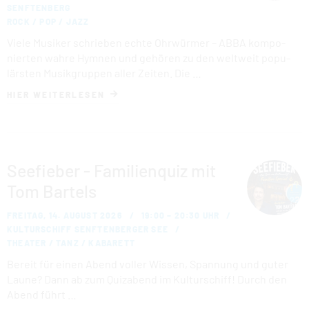
SENFTENBERG
ROCK / POP / JAZZ
Viele Musiker schrieben echte Ohrwürmer – ABBA kom­po­
nier­ten wahre Hymnen und gehören zu den weltweit po­pu­
lärs­ten Mu­sik­grup­pen aller Zeiten. Die …
HIER WEITERLESEN
Seefieber - Familienquiz mit
Tom Bartels
FREITAG, 14. AUGUST 2026
19:00 – 20:30 UHR
KULTURSCHIFF SENFTENBERGER SEE
THEATER / TANZ / KABARETT
Bereit für einen Abend voller Wissen, Spannung und guter
Laune? Dann ab zum Quizabend im Kulturschiff! Durch den
Abend führt …