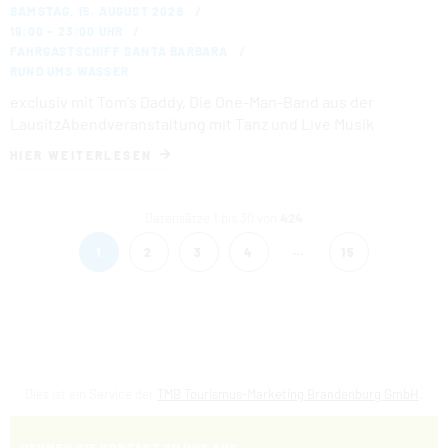
SAMSTAG, 15. AUGUST 2026
19:00 – 23:00 UHR
FAHRGASTSCHIFF SANTA BARBARA
RUND UMS WASSER
exclusiv mit Tom's Daddy, Die One-Man-Band aus der
LausitzAbendveranstaltung mit Tanz und Live Musik
HIER WEITERLESEN
Datensätze 1 bis 30 von
424
…
1
2
3
4
15
Dies ist ein Service der
TMB Tourismus-Marketing Brandenburg GmbH
.
NEHMEN SIE KONTAKT ZU UNS AUF