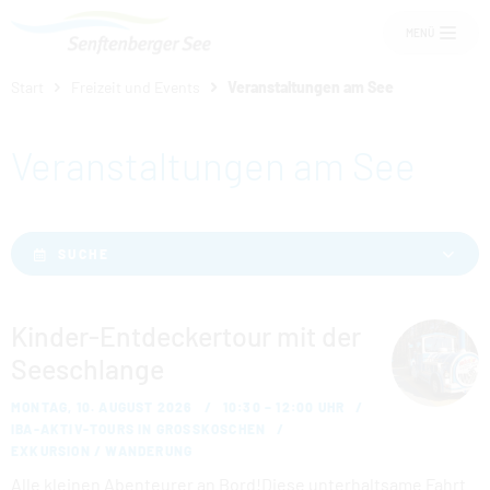
MENÜ
Start
Freizeit und Events
Veranstaltungen am See
Um Einstellungen zur Barrierefreiheit
vornehmen zu können wird die Berechtigung
Veranstaltungen am See
für
funktionale Cookies
in den Cookie-
Einstellungen benötigt.
Übernachten am See
COOKIE-EINSTELLUNGEN
SUCHE
Senftenberger See
Kinder-Entdeckertour mit der
Freizeit und Events
Seeschlange
Service
MONTAG, 10. AUGUST 2026
10:30 – 12:00 UHR
IBA-AKTIV-TOURS IN GROSSKOSCHEN
EXKURSION / WANDERUNG
Alle kleinen Abenteurer an Bord!Diese unterhaltsame Fahrt