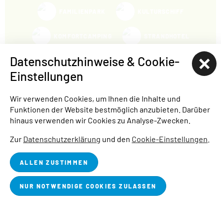
FAMILIENPARK
KULTURSCHIFF
KOMFORTCAMPING
STRANDHOTEL
Datenschutzhinweise & Cookie-
HAFENCAMP
Einstellungen
WOHNMOBILSTELLPLATZ BUCHWALDE
Wir verwenden Cookies, um Ihnen die Inhalte und
Funktionen der Website bestmöglich anzubieten. Darüber
STADTHAFEN
hinaus verwenden wir Cookies zu Analyse-Zwecken.
STARTSEITE
ÜBER UNS
BLOG
JOBS
PRESSE
Zur
Datenschutzerklärung
und den
Cookie-Einstellungen
.
IMPRESSUM
DATENSCHUTZ
BARRIEREFREIHEITSERKLÄRUNG
ALLEN ZUSTIMMEN
COOKIE-EINSTELLUNGEN
NUR NOTWENDIGE COOKIES ZULASSEN